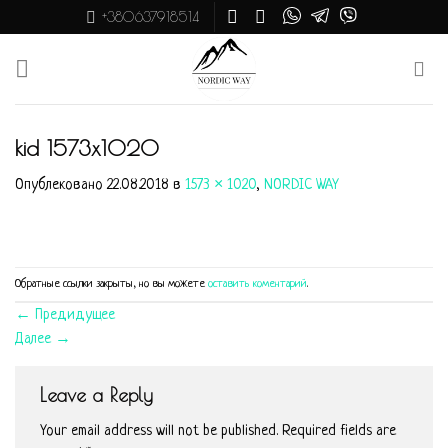
Skip
+380637918514
to
content
kid 1573х1020
Опублековано
22.08.2018
в
1573 × 1020
,
NORDIC WAY
Обратные ссылки закрыты, но вы можете
оставить коментарий
.
←
Предидущее
Далее
→
Leave a Reply
Your email address will not be published.
Required fields are