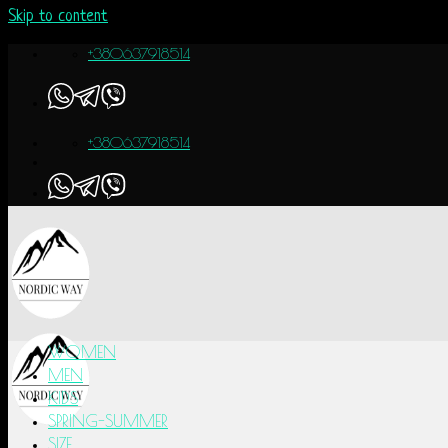
Skip to content
+380637918514
+380637918514
WOMEN
MEN
KIDS
SPRING-SUMMER
SIZE