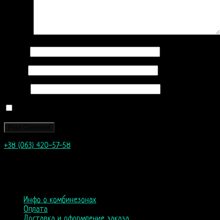
Comment
Name
*
Email
*
Website
Save my name, email, and website in this browser for the next
+38 (063) 420-57-58
info@nordicway.store
пн–пт 9:00–20:00
сб, вс 10:00-18:00
Инфо о комбинезонах
Оплата
Доставка и оформление заказа