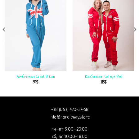
Комбинезон Great Britain
Комбинезон College Red
99
$
115
$
+38 (063) 420-57-58
info@nordicway.store
пн–пт 9:00–20:00
сб, вс 10:00-18:00