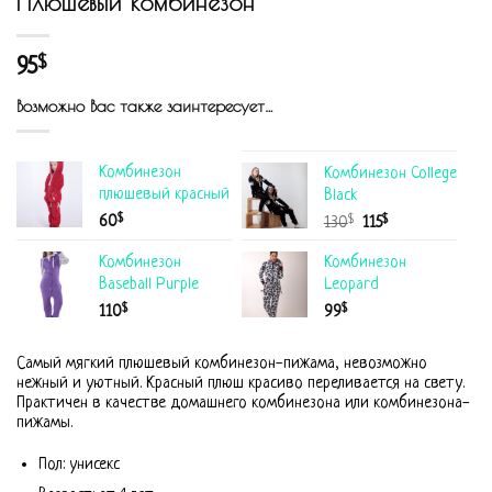
Плюшевый комбинезон
95
$
Возможно Вас также заинтересует…
Комбинезон
Комбинезон College
плюшевый красный
Black
$
60
$
$
130
115
Комбинезон
Комбинезон
Baseball Purple
Leopard
$
$
110
99
Самый мягкий плюшевый комбинезон-пижама, невозможно
нежный и уютный. Красный плюш красиво переливается на свету.
Практичен в качестве домашнего комбинезона или комбинезона-
пижамы.
Пол: унисекс