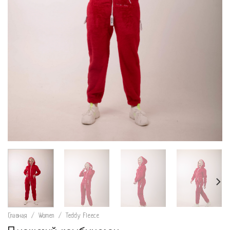
Главная
/
Women
/
Teddy Fleece