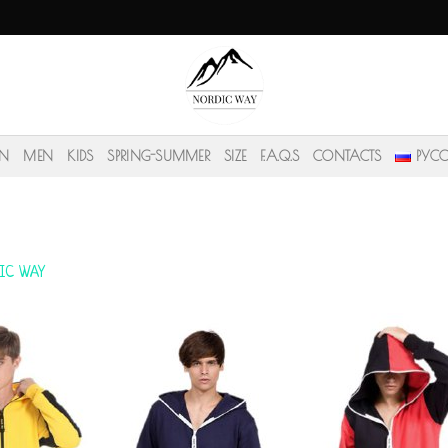
N
MEN
KIDS
SPRING-SUMMER
SIZE
F.A.Q.S
CONTACTS
РУС
IC WAY