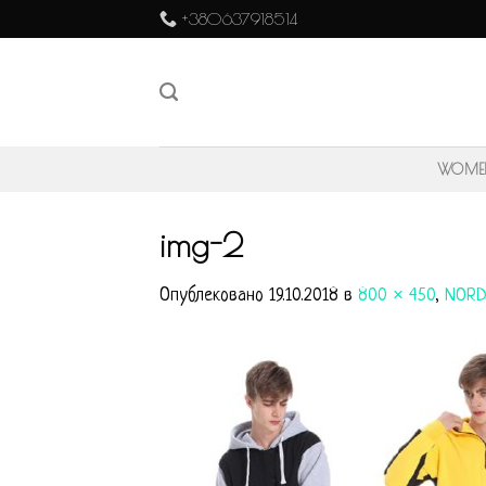
Skip
+380637918514
to
content
WOME
img-2
Опублековано
19.10.2018
в
800 × 450
,
NORD