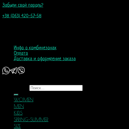
Забыли свой пароль?
+38 (063) 420-57-58
info@nordicway.store
пн–пт 9:00–20:00
сб, вс 10:00-18:00
Инфо о комбинезонах
Оплата
Доставка и оформление заказа
Copyright 2026 ©
Nordic Way - est. 2011
Искать:
WOMEN
MEN
KIDS
SPRING-SUMMER
SIZE