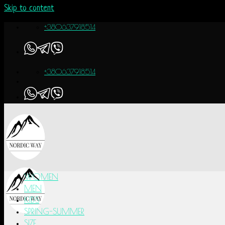
Skip to content
+380637918514
+380637918514
WOMEN
MEN
KIDS
SPRING-SUMMER
SIZE