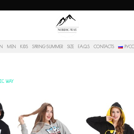
N
MEN
KIDS
SPRING-SUMMER
SIZE
F.A.Q.S
CONTACTS
РУС
IC WAY