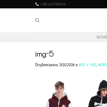
Skip
+380637918514
to
content
WOME
img-5
Опублековано
19.10.2018
в
800 × 450
,
NORD