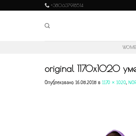
Skip
+380637918514
to
content
WOME
original 1170х1020 ум
Опублековано
16.08.2018
в
1170 × 1020
,
NOR