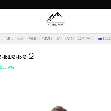
N
MEN
KIDS
SPRING-SUMMER
SIZE
F.A.Q.S
CONTACTS
РУС
еньшеные 2
DIC WAY