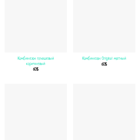
Комбинезон плюшевый
Комбинезон Original мятный
коричневый
60
$
60
$