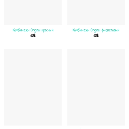
Комбинезон Original красный
Комбинезон Original фиолетовый
60
$
60
$