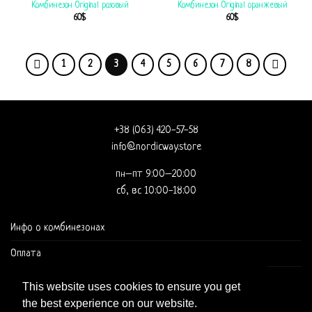
Комбинезон Original розовый
Комбинезон Original оранжевый
60
$
60
$
1
2
3
4
5
6
7
8
+38 (063) 420-57-58
info@nordicway.store
пн–пт 9:00–20:00
сб, вс 10:00-18:00
Инфо о комбинезонах
Оплата
Доставка и оформление заказа
This website uses cookies to ensure you get
the best experience on our website.