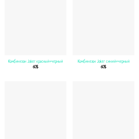
Комбинезон Joker красный+черный
Комбинезон Joker синий+черный
60
$
60
$