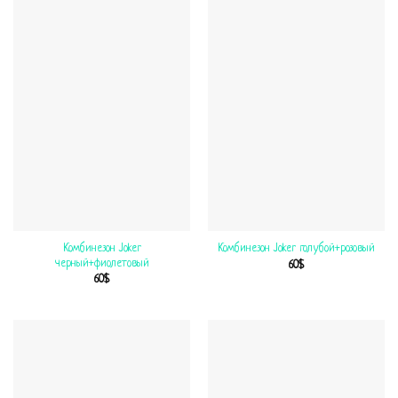
Комбинезон Joker
Комбинезон Joker голубой+розовый
черный+фиолетовый
60
$
60
$