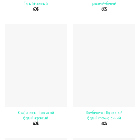
белый+розовый
розовый+белый
60
$
60
$
Комбинезон Полосатый
Комбинезон Полосатый
белый+крансый
белый+темно-синий
60
$
60
$