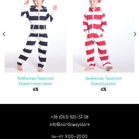
Комбинезон Полосатый
Комбинезон Полосатый
белый+темно-синий
белый+крансый
60
$
60
$
+38 (063) 420-57-58
info@nordicway.store
пн–пт 9:00–20:00