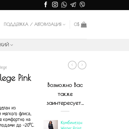
ПОДДЕРЖКА / АВТОРИЗАЦИЯ
0
$
СКИЙ
llege
ege Pink
Возможно Вас
также
заинтересует…
делан из
 мягкого флиса,
бя комфортно на
Комбинезон
лодами до -20°С.
Winter Print