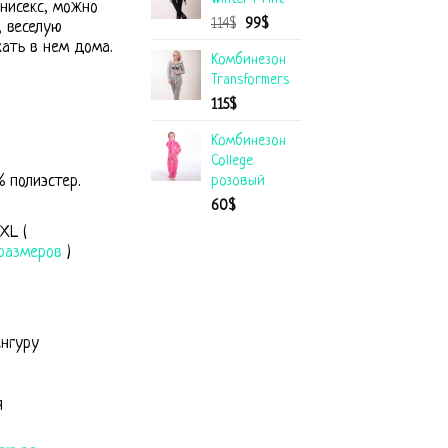
нисекс, можно
114
$
99
$
, веселую
хать в нем дома.
Комбинезон
Transformers
115
$
Комбинезон
College
розовый
 полиэстер.
60
$
XL (
размеров
)
енгуру
я