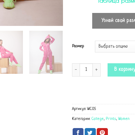
Таблица разм
Узнай свой раз
Размер
Количество Комбинезон College P
В корзин
Артикул:
WC05
Категории:
College
,
Prints
,
Women