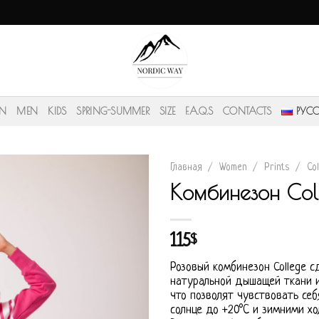
N
MEN
KIDS
SPRING-SUMMER
SIZE
F.A.Q.S
CONTACTS
РУС
Главная
/
Women
/
Prints
/
Co
Комбинезон Coll
115
$
Розовый комбинезон College с
натуральной дышащей ткани и
что позволят чувствовать се
солнце до +20°С и зимними хо