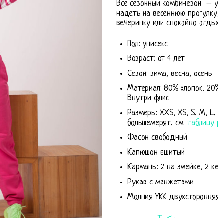
Все сезонный комбинезон – у
надеть на весеннюю прогулку
вечеринку или спокойно отды
Пол: унисекс
Возраст: от 4 лет
Сезон: зима, весна, осень
Материал: 80% хлопок, 20%
Внутри флис
Размеры: XXS, XS, S, M, L, 
большемерят, см.
таблицу 
Фасон свободный
Капюшон вшитый
Карманы: 2 на змейке, 2 к
Рукав с манжетами
Молния YKK двухстороння