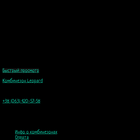
Быстрый просмотр
Комбинезон Leopard
99
$
+38 (063) 420-57-58
info@nordicway.store
пн–пт 9:00–20:00
сб, вс 10:00-18:00
Инфо о комбинезонах
Оплата