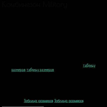
Комбинезон Military
99
$
Комбинезон Camouflage сделан из натуральной дышащей ткани и
мягкого флиса, что позволят чувствовать себя комфортно на солнце
до +20°С и зимними холодами до -20°С. Все сезонный комбинезон
– унисекс, можно надеть на весеннюю прогулку, веселую вечеринку
или спокойно отдыхать в нем дома.
Пол: унисекс
Возраст: от 12 лет
Сезон: зима, весна, осень
Материал: 80% хлопок, 20% полиэстер. Внутри флис
Размеры: XXS, XS, S, M, L, XL ( большемерят, см.
таблицу
размеров
таблицу размеров
)
Фасон свободный
Капюшон вшитый
Карманы: 2 на змейке, 2 кенгуру
Рукав с манжетами
Молния YKK двухсторонняя
Таблица размеров
Таблица размеров