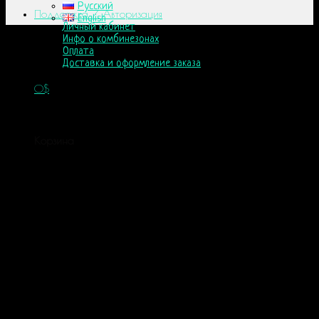
Русский
Поддержка / Авторизация
English
Личный кабинет
Инфо о комбинезонах
Оплата
Доставка и оформление заказа
0
$
Корзина пуста.
Корзина
Корзина пуста.