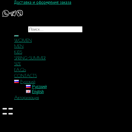
Доставка и оформление заказа
Copyright 2026 ©
Nordic Way - est. 2011
Искать:
WOMEN
MEN
KIDS
SPRING-SUMMER
SIZE
F.A.Q.s
CONTACTS
Русский
Русский
English
Авторизация