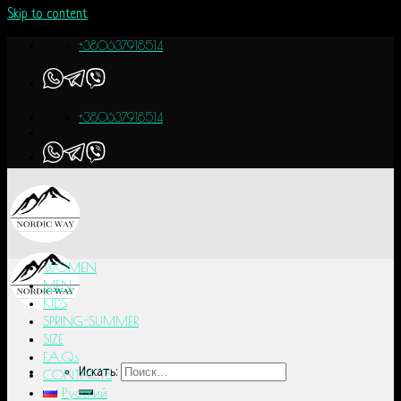
Skip to content
+380637918514
+380637918514
WOMEN
MEN
KIDS
SPRING-SUMMER
SIZE
F.A.Q.s
Искать:
CONTACTS
Русский