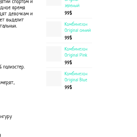
нятий спортом и
зеленый
адное время
99
$
дят девочкам и
вет выделит
Комбинезон
тальных.
Original синий
99
$
Комбинезон
Original Pink
99
$
 полиэстер.
Комбинезон
Original Blue
емерят,
99
$
енгуру
я