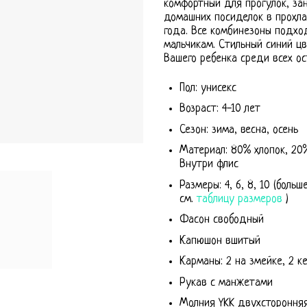
комфортный для прогулок, за
домашних посиделок в прохл
года. Все комбинезоны подхо
мальчикам. Стильный синий ц
Вашего ребенка среди всех ос
Пол: унисекс
Возраст: 4-10 лет
Сезон: зима, весна, осень
Материал: 80% хлопок, 20%
Внутри флис
Размеры: 4, 6, 8, 10 (больш
см.
таблицу размеров
)
Фасон свободный
Капюшон вшитый
Карманы: 2 на змейке, 2 к
Рукав с манжетами
Молния YKK двухстороння