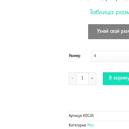
Таблица раз
Узнай свой раз
Размер
Количество Комбинезон Original 
В корзин
Артикул:
KOC05
Категория:
Men