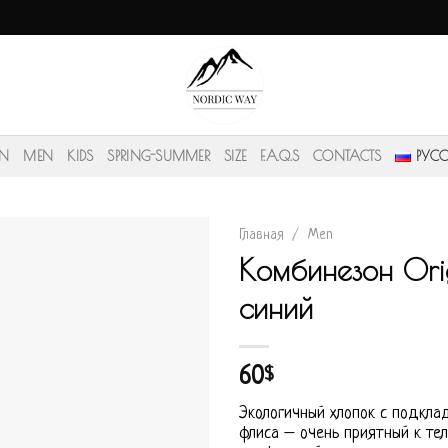
N
MEN
KIDS
SPRING-SUMMER
SIZE
F.A.Q.S
CONTACTS
РУС
Главная
/
Men
Комбинезон Ori
синий
60
$
Экологичный хлопок с подклад
флиса – очень приятный к те