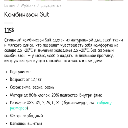
Главная
/
Мужские
/
Двухцветные
Комбинезон Suit
115
$
Стильный комбинезон Suit сделан из натуральной дышащей ткани
и мягкого флиса, что позволят чувствовать себя комфортно на
солнце до +20°С и зимними холодами до -20°С. Все сезонный
комбинезон – унисекс, можно надеть на весеннюю прогулку,
веселую вечеринку или спокойно отдыхать в нем дома.
Пол: унисекс
Возраст: от 12 лет
Сезон: зима, весна, осень
Материал: 80% хлопок, 20% полиэстер. Внутри флис
Размеры: XXS, XS, S, M, L, XL ( большемерят, см.
таблицу
размеров
)
Фасон свободный
Капюшон вшитый