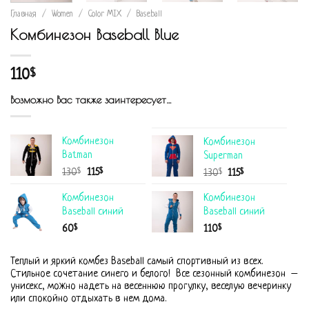
Главная
/
Women
/
Color MIX
/
Baseball
Комбинезон Baseball Blue
110
$
Возможно Вас также заинтересует…
Комбинезон
Комбинезон
Batman
Superman
$
$
130
115
$
$
130
115
Комбинезон
Комбинезон
Baseball синий
Baseball синий
$
$
60
110
Теплый и яркий комбез Baseball самый спортивный из всех.
Стильное сочетание синего и белого! Все сезонный комбинезон –
унисекс, можно надеть на весеннюю прогулку, веселую вечеринку
или спокойно отдыхать в нем дома.