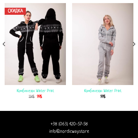
СКИДКА
Комбинезон Winter Print
Комбинезон Winter Print
114
$
99
$
99
$
+38 (063) 420-57-58
info@nordicway.store