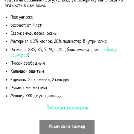
надеть на весеннюю прогулку, веселую вечеринку или спокойно
отдыхать в нем дома.
Пол: унисекс
Возраст: от 4 лет
Сезон: зима, весна, осень
Материал: 80% хлопок, 20% полиэстер. Внутри флис
Размеры: XXS, XS, S, M, L, XL ( большемерят, см.
таблицу
размеров
)
Фасон свободный
Капюшон вшитый
Карманы: 2 на змейке, 2 кенгуру
Рукав с манжетами
Молния YKK двухсторонняя
Таблица размеров
Узнай свой размер