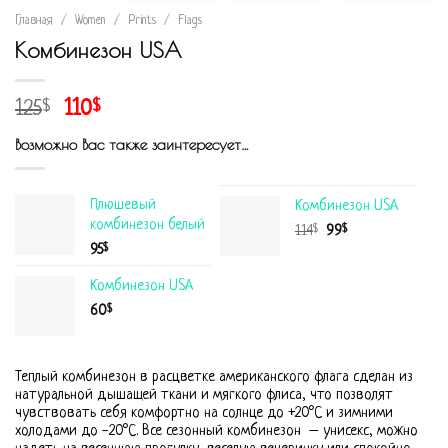
Главная
/
Women
/
Prints
/
Flags
Комбинезон USA
125
110
$
$
Возможно Вас также заинтересует…
Плюшевый
Комбинезон USA
комбинезон белый
$
$
114
99
$
95
Комбинезон USA
$
60
Теплый комбинезон в расцветке американского флага сделан из
натуральной дышащей ткани и мягкого флиса, что позволят
чувствовать себя комфортно на солнце до +20°С и зимними
холодами до -20°С. Все сезонный комбинезон – унисекс, можно