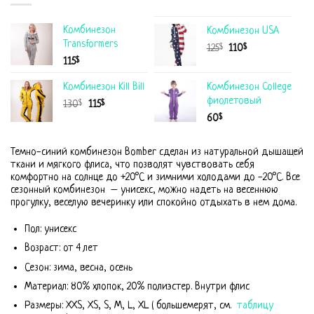
Комбинезон
Комбинезон USA
Transformers
$
$
125
110
$
115
Комбинезон Kill Bill
Комбинезон College
фиолетовый
$
$
130
115
$
60
Темно-синий комбинезон Bomber сделан из натуральной дышащей
ткани и мягкого флиса, что позволят чувствовать себя
комфортно на солнце до +20°С и зимними холодами до -20°С. Все
сезонный комбинезон – унисекс, можно надеть на весеннюю
прогулку, веселую вечеринку или спокойно отдыхать в нем дома.
Пол: унисекс
Возраст: от 4 лет
Сезон: зима, весна, осень
Материал: 80% хлопок, 20% полиэстер. Внутри флис
Размеры: XXS, XS, S, M, L, XL ( большемерят, см.
таблицу