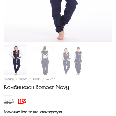
Главная
/
Women
/
Prints
/
College
Комбинезон Bomber Navy
130
115
$
$
Возможно Вас также заинтересует…