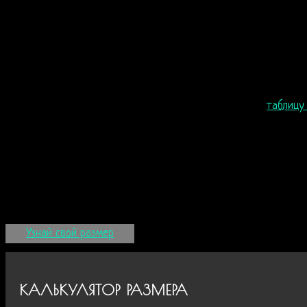
Фиолетово-черный комбинезон Joker сделан из натуральной ды
Все сезонный комбинезон – унисекс, можно надеть на весенню
Пол: унисекс
Возраст: от 4 лет
Сезон: зима, весна, осень
Материал: 80% хлопок, 20% полиэстер. Внутри флис
Размеры: XXS, XS, S, M, L, XL ( большемерят, см.
таблицу
Фасон свободный
Капюшон вшитый
Карманы: 2 на змейке, 2 кенгуру
Рукав с манжетами
Молния YKK двухсторонняя
Узнай свой размер
КАЛЬКУЛЯТОР РАЗМЕРА