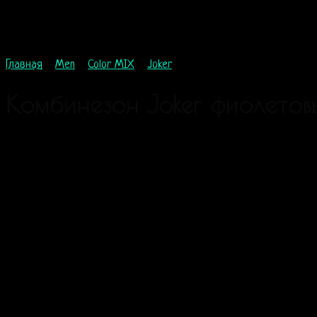
Главная
/
Men
/
Color MIX
/
Joker
Комбинезон Joker фиолетов
99
$