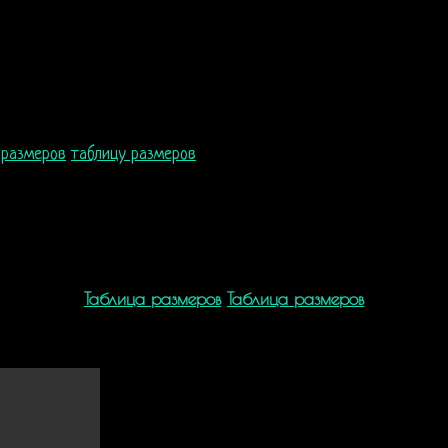
шащей ткани и мягкого флиса, что позволят чувствовать себя к
ю прогулку, веселую вечеринку или спокойно отдыхать в нем до
 размеров
таблицу размеров
)
Таблица размеров
Таблица размеров