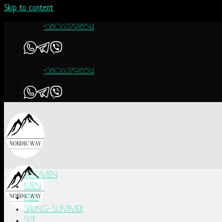
Skip to content
+380637918514
+380637918514
WOMEN
MEN
KIDS
SPRING-SUMMER
SIZE