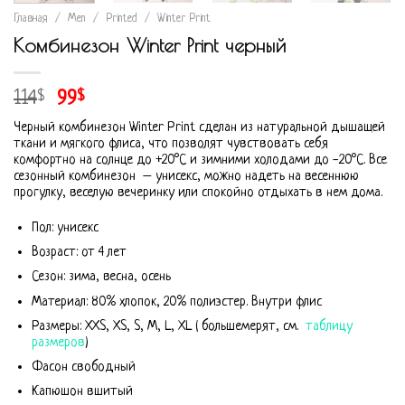
Главная
/
Men
/
Printed
/
Winter Print
Комбинезон Winter Print черный
114
99
$
$
Черный комбинезон Winter Print сделан из натуральной дышащей
ткани и мягкого флиса, что позволят чувствовать себя
комфортно на солнце до +20°С и зимними холодами до -20°С. Все
сезонный комбинезон – унисекс, можно надеть на весеннюю
прогулку, веселую вечеринку или спокойно отдыхать в нем дома.
Пол: унисекс
Возраст: от 4 лет
Сезон: зима, весна, осень
Материал: 80% хлопок, 20% полиэстер. Внутри флис
Размеры: XXS, XS, S, M, L, XL ( большемерят, см.
таблицу
размеров
)
Фасон свободный
Капюшон вшитый