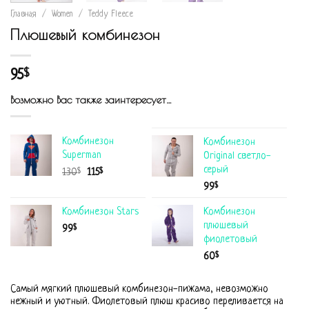
Главная
/
Women
/
Teddy Fleece
Плюшевый комбинезон
95
$
Возможно Вас также заинтересует…
Комбинезон
Комбинезон
Superman
Original светло-
серый
$
$
130
115
$
99
Комбинезон Stars
Комбинезон
плюшевый
$
99
фиолетовый
$
60
Самый мягкий плюшевый комбинезон-пижама, невозможно
нежный и уютный. Фиолетовый плюш красиво переливается на