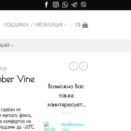
ПОДДЕРЖКА / АВТОРИЗАЦИЯ
0
$
СКИЙ
llege
ber Vine
Возможно Вас
также
заинтересует…
 сделан из
 мягкого флиса,
бя комфортно на
Комбинезон
лодами до -20°С.
USA