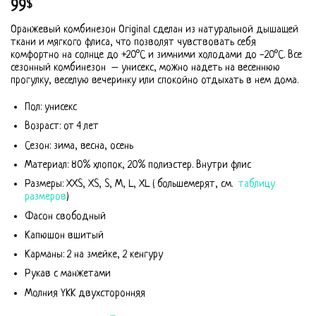
99
$
Оранжевый комбинезон Original сделан из натуральной дышащей
ткани и мягкого флиса, что позволят чувствовать себя
комфортно на солнце до +20°С и зимними холодами до -20°С. Все
сезонный комбинезон – унисекс, можно надеть на весеннюю
прогулку, веселую вечеринку или спокойно отдыхать в нем дома.
Пол: унисекс
Возраст: от 4 лет
Сезон: зима, весна, осень
Материал: 80% хлопок, 20% полиэстер. Внутри флис
Размеры: XXS, XS, S, M, L, XL ( большемерят, см.
таблицу
размеров
)
Фасон свободный
Капюшон вшитый
Карманы: 2 на змейке, 2 кенгуру
Рукав с манжетами
Молния YKK двухсторонняя