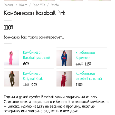
Главная
/
Women
/
Color MIX
/
Baseball
Комбинезон Baseball Pink
110
$
Возможно Вас также заинтересует…
Комбинезон
Комбинезон
Baseball розовый
Superman
$
60
$
$
130
115
Комбинезон
Комбинезон
Original Khaki
Baseball красный
$
$
$
114
99
110
Теплый и яркий комбез Baseball самый спортивный из всех.
Стильное сочетание розового и белого! Все сезонный комбинезон
– унисекс, можно надеть на весеннюю прогулку, веселую
вечеринку или спокойно отдыхать в нем дома.