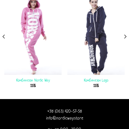
Комбинезон Nordic Way
Комбинезон Logo
115
$
115
$
+38 (063) 420-57-58
info@nordicway.store