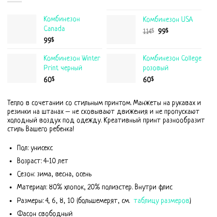
Комбинезон
Комбинезон USA
Canada
$
$
114
99
$
99
Комбинезон Winter
Комбинезон College
Print черный
розовый
$
$
60
60
Тепло в сочетании со стильным принтом. Манжеты на рукавах и
резинки на штанах – не сковывают движения и не пропускают
холодный воздух под одежду. Креативный принт разнообразит
стиль Вашего ребенка!
Пол: унисекс
Возраст: 4-10 лет
Сезон: зима, весна, осень
Материал: 80% хлопок, 20% полиэстер. Внутри флис
Размеры: 4, 6, 8, 10 (большемерят, см.
таблицу размеров
)
Фасон свободный