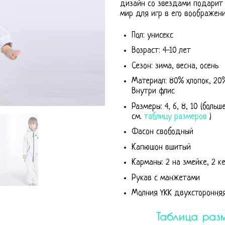
дизайн со звездами подарит
мир для игр в его воображени
Пол: унисекс
Возраст: 4-10 лет
Сезон: зима, весна, осень
Материал: 80% хлопок, 20%
Внутри флис
Размеры: 4, 6, 8, 10 (больш
см.
таблицу размеров
)
Фасон свободный
Капюшон вшитый
Карманы: 2 на змейке, 2 к
Рукав с манжетами
Молния YKK двухстороння
Таблица раз