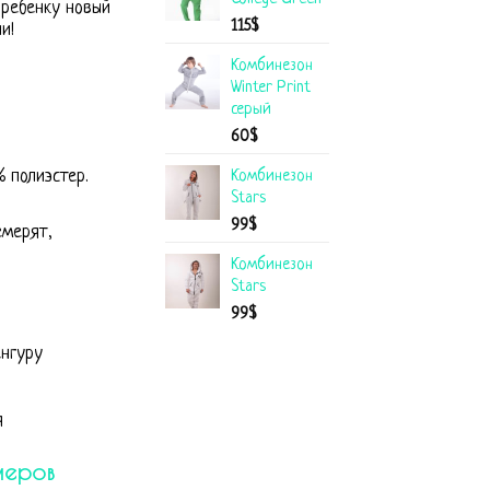
 ребенку новый
115
$
и!
Комбинезон
Winter Print
серый
60
$
Комбинезон
 полиэстер.
Stars
99
$
емерят,
Комбинезон
Stars
99
$
енгуру
я
меров