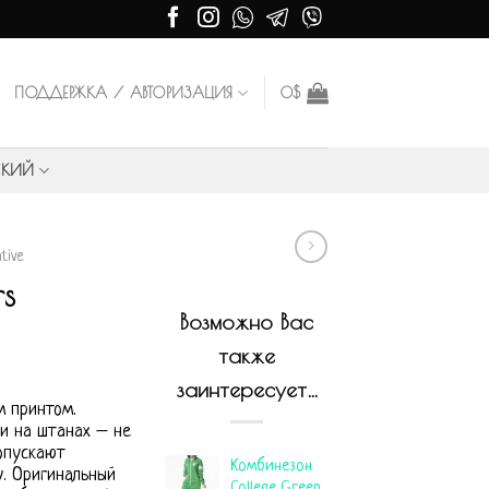
ПОДДЕРЖКА / АВТОРИЗАЦИЯ
0
$
СКИЙ
tive
rs
Возможно Вас
также
заинтересует…
м принтом.
и на штанах – не
опускают
Комбинезон
. Оригинальный
College Green