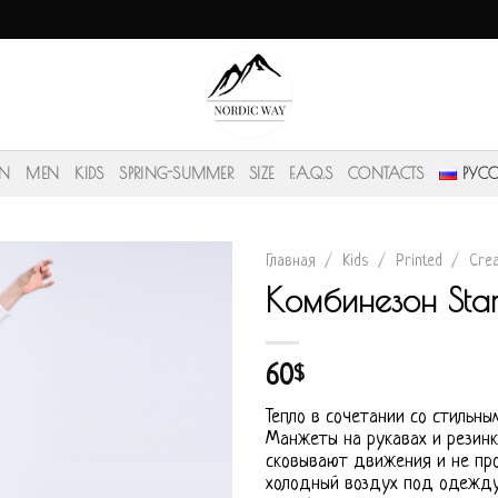
N
MEN
KIDS
SPRING-SUMMER
SIZE
F.A.Q.S
CONTACTS
РУС
Главная
/
Kids
/
Printed
/
Crea
Комбинезон Sta
60
$
Тепло в сочетании со стильны
Манжеты на рукавах и резинк
сковывают движения и не пр
холодный воздух под одежду