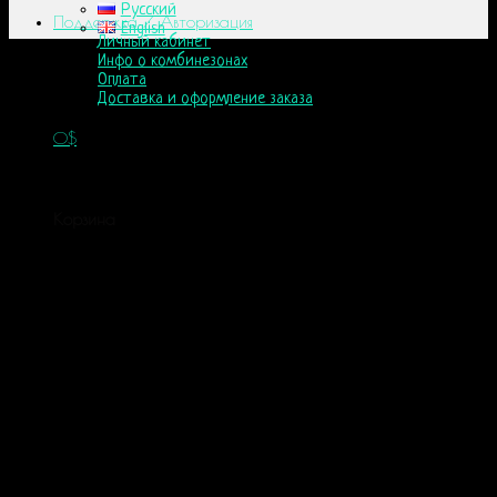
Русский
Поддержка / Авторизация
English
Личный кабинет
Инфо о комбинезонах
Оплата
Доставка и оформление заказа
0
$
Корзина пуста.
Корзина
Корзина пуста.