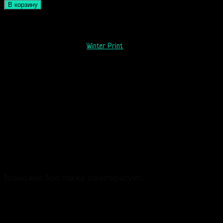
В корзину
Артикул:
K0103
Категория:
Winter Print
Возможно Вас также заинтересует…