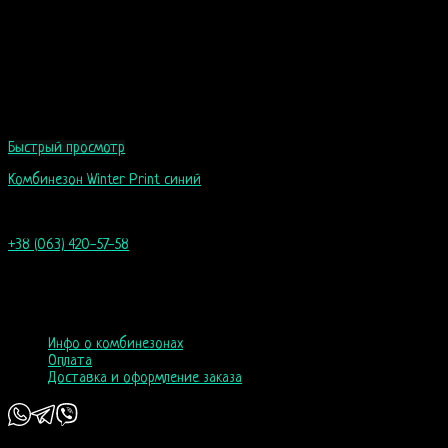
Быстрый просмотр
Комбинезон Winter Print синий
60
$
+38 (063) 420-57-58
info@nordicway.store
пн–пт 9:00–20:00
сб, вс 10:00-18:00
Инфо о комбинезонах
Оплата
Доставка и оформление заказа
Copyright 2026 ©
Nordic Way - est. 2011