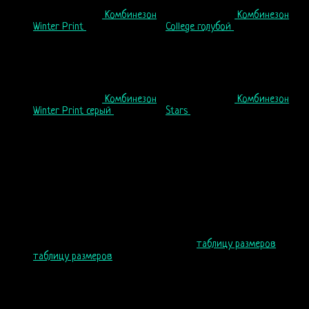
Комбинезон
Комбинезон
Winter Print
99
$
College голубой
60
$
Комбинезон
Комбинезон
Winter Print серый
99
$
Stars
60
$
Сделайте Вашего ребенка частью настоящей зимней сказки, такой
доброй и красивой! Серый комбинезон и стильный зимний принт
добавит атмосферы праздника, тепла и уюта в Ваш образ. Если
выбирать утепленный костюм на зиму – то только такой!
Пол: унисекс
Возраст: 4-10 лет
Сезон: зима, весна, осень
Материал: 80% хлопок, 20% полиэстер. Внутри флис
Размеры: 4, 6, 8, 10 (большемерят, см.
таблицу размеров
таблицу размеров
)
Фасон свободный
Капюшон вшитый
Карманы: 2 на змейке, 2 кенгуру
Рукав с манжетами