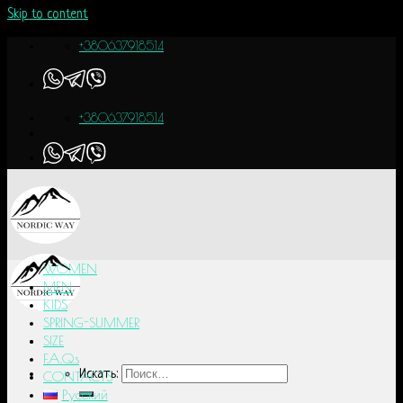
Skip to content
+380637918514
+380637918514
WOMEN
MEN
KIDS
SPRING-SUMMER
SIZE
F.A.Q.s
Искать:
CONTACTS
Русский