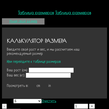
Молния YKK двухсторонняя
Таблица размеров
Таблица размеров
Узнай свой размер
КАЛЬКУЛЯТОР РАЗМЕРА
Введите свой рост и вес, и мы рассчитаем наш
рекомендуемый размер
Или перейдите к таблице размеров
Ваш рост (
см
):
Ваш вес (
кг
):
Посмотреть в:
cm
in
Размер
Очистить
Количество Комбинезон Winter Print серый