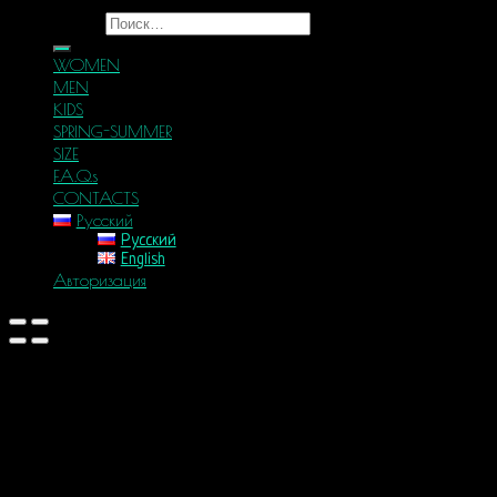
Искать:
WOMEN
MEN
KIDS
SPRING-SUMMER
SIZE
F.A.Q.s
CONTACTS
Русский
Русский
English
Авторизация