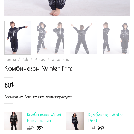
Главная
/
Kids
/
Printed
/
Winter Print
Комбинезон Winter Print
60
$
Возможно Вас также заинтересует…
Комбинезон Winter
Комбинезон Winter
Print черный
Print
$
$
114
99
$
$
114
99