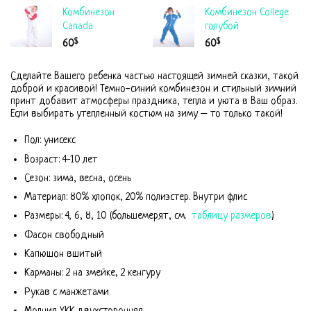
Комбинезон
Комбинезон College
Canada
голубой
$
$
60
60
Сделайте Вашего ребенка частью настоящей зимней сказки, такой
доброй и красивой! Темно-синий комбинезон и стильный зимний
принт добавит атмосферы праздника, тепла и уюта в Ваш образ.
Если выбирать утепленный костюм на зиму – то только такой!
Пол: унисекс
Возраст: 4-10 лет
Сезон: зима, весна, осень
Материал: 80% хлопок, 20% полиэстер. Внутри флис
Размеры: 4, 6, 8, 10 (большемерят, см.
таблицу размеров
)
Фасон свободный
Капюшон вшитый
Карманы: 2 на змейке, 2 кенгуру
Рукав с манжетами
Молния YKK двухсторонняя